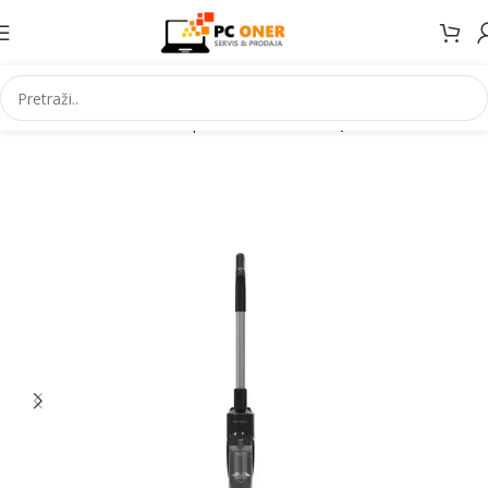
Početna
Mali kućanski aparati
Usisivači
Štapni usisivači