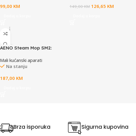
99,00
KM
126,65
KM
149,00
KM
Dodaj u korpu
Dodaj u korpu
AENO Steam Mop SM2:
1200W, 130°C, IPX4, Tank
Mali kućanski aparati
Volume 275mL, 3 steam
Na stanju
modes, self-standing
187,00
KM
Dodaj u korpu
Brza isporuka
Sigurna kupovina