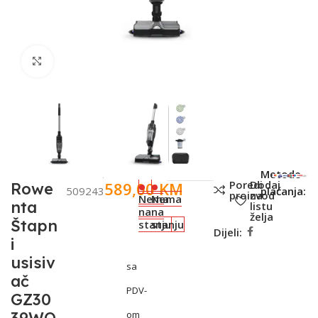
Click to enlarge
SKU:
Metode
Poredi
Dodaj
589,00
KM
Rowe
509243
plaćanja:
proizvod
na
Nema
Nema
nta
listu
na
na
želja
Štapn
stanju
stanju
Dijeli:
i
usisiv
sa
ač
PDV-
GZ30
om