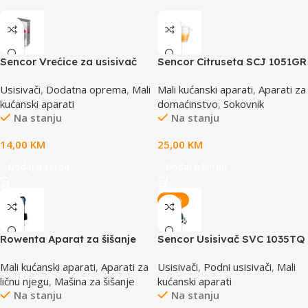
Sencor Vrećice za usisivač
Sencor Citruseta SCJ 1051GR
od mikrofibra SVCX 0412
Usisivači
,
Dodatna oprema
,
Mali
Mali kućanski aparati
,
Aparati za
kućanski aparati
domaćinstvo
,
Sokovnik
Na stanju
Na stanju
14,00
KM
25,00
KM
Dodaj u korpu
Dodaj u korpu
-15%
Rowenta Aparat za šišanje
Sencor Usisivač SVC 1035TQ
TN1551E0
Mali kućanski aparati
,
Aparati za
Usisivači
,
Podni usisivači
,
Mali
ličnu njegu
,
Mašina za šišanje
kućanski aparati
Na stanju
Na stanju