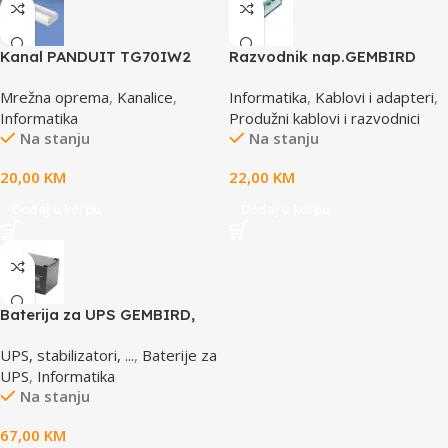
Kanal PANDUIT TG70IW2
Razvodnik nap.GEMBIRD
SPG3-B-6C, 5 utičnica,
Mrežna oprema
,
Kanalice
,
Informatika
,
Kablovi i adapteri
,
prekidač, 1,8M, osigurač,
Informatika
Produžni kablovi i razvodnici
prenaponska zaštita
Na stanju
Na stanju
20,00
KM
22,00
KM
Dodaj u korpu
Dodaj u korpu
Baterija za UPS GEMBIRD,
12V 12 AH BAT-12V12AH
UPS, stabilizatori, ...
,
Baterije za
UPS
,
Informatika
Na stanju
67,00
KM