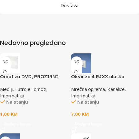
Dostava
Nedavno pregledano
Omot za DVD, PROZIRNI
Okvir za 4 RJXX uloška
14mm, DVD-1P
T70FH4IW
Mediji
,
Futrole i omoti
,
Mrežna oprema
,
Kanalice
,
Informatika
Informatika
Na stanju
Na stanju
1,00
KM
7,00
KM
Dodaj u korpu
Dodaj u korpu