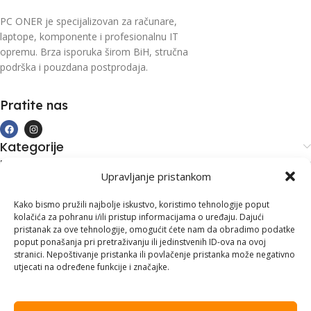
PC ONER je specijalizovan za računare,
laptope, komponente i profesionalnu IT
opremu. Brza isporuka širom BiH, stručna
podrška i pouzdana postprodaja.
Pratite nas
Kategorije
Kupovina i podrška
Upravljanje pristankom
Moj račun
Kontakt informacije
Kako bismo pružili najbolje iskustvo, koristimo tehnologije poput
kolačića za pohranu i/ili pristup informacijama o uređaju. Dajući
Branilaca Bosne, 75 300 Lukavac
pristanak za ove tehnologije, omogućit ćete nam da obradimo podatke
poput ponašanja pri pretraživanju ili jedinstvenih ID-ova na ovoj
+387 35 555 999
stranici. Nepoštivanje pristanka ili povlačenje pristanka može negativno
utjecati na određene funkcije i značajke.
info@pconer.ba
ID: 4210115760008