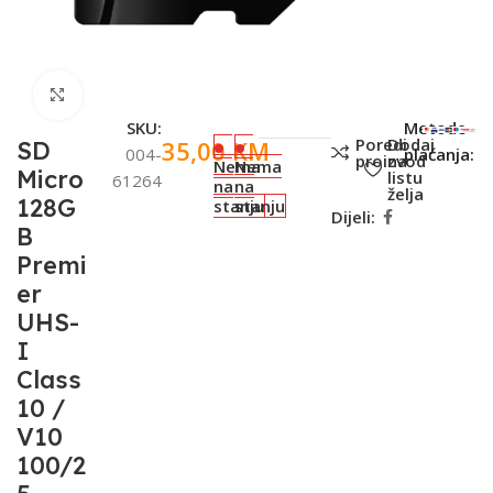
Click to enlarge
SKU:
Metode
Poredi
Dodaj
35,00
KM
SD
004-
plaćanja:
proizvod
na
Nema
Nema
Micro
listu
61264
na
na
želja
128G
stanju
stanju
Dijeli:
B
Premi
er
UHS-
I
Class
10 /
V10
100/2