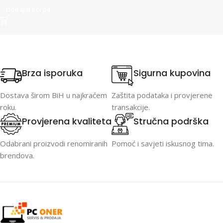
Dodaj u korpu
Brza isporuka
Sigurna kupovina
Dostava širom BiH u najkraćem
Zaštita podataka i provjerene
roku.
transakcije.
Provjerena kvaliteta
Stručna podrška
Odabrani proizvodi renomiranih
Pomoć i savjeti iskusnog tima.
brendova.