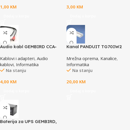
1,00
KM
3,00
KM
Dodaj u korpu
Dodaj u korpu
Audio kabl GEMBIRD CCA-
Kanal PANDUIT TG70IW2
458, 3,5mm stereo to 2
Kablovi i adapteri
,
Audio
Mrežna oprema
,
Kanalice
,
phono, 1,5m
kablovi
,
Informatika
Informatika
Na stanju
Na stanju
4,00
KM
20,00
KM
Dodaj u korpu
Dodaj u korpu
Baterija za UPS GEMBIRD,
12V 12 AH BAT-12V12AH