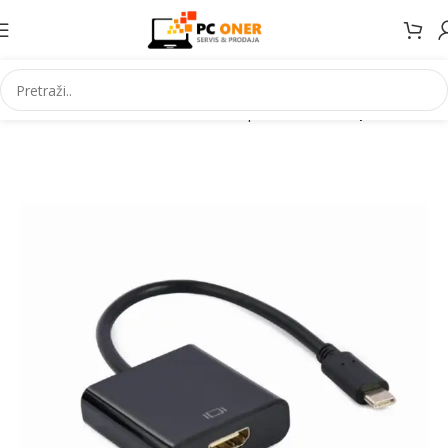
Početna
Informatika
Kablovi i adapteri
Video adapteri