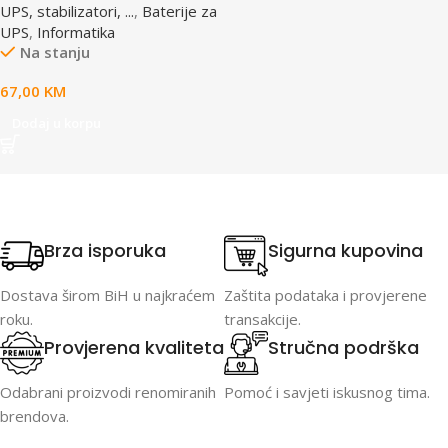
UPS, stabilizatori, ...
,
Baterije za
UPS
,
Informatika
Na stanju
67,00
KM
Dodaj u korpu
Brza isporuka
Sigurna kupovina
Dostava širom BiH u najkraćem
Zaštita podataka i provjerene
roku.
transakcije.
Provjerena kvaliteta
Stručna podrška
Odabrani proizvodi renomiranih
Pomoć i savjeti iskusnog tima.
brendova.