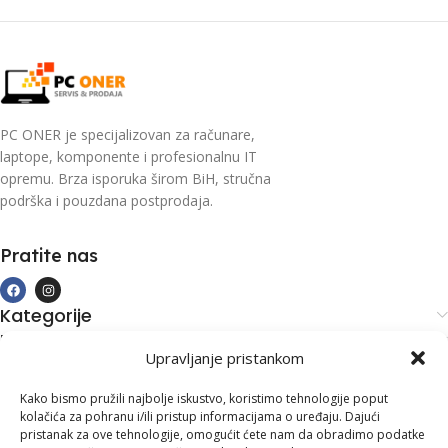
PC ONER je specijalizovan za računare,
laptope, komponente i profesionalnu IT
opremu. Brza isporuka širom BiH, stručna
podrška i pouzdana postprodaja.
Pratite nas
Kategorije
Kupovina i podrška
Upravljanje pristankom
Moj račun
Kontakt informacije
Kako bismo pružili najbolje iskustvo, koristimo tehnologije poput
kolačića za pohranu i/ili pristup informacijama o uređaju. Dajući
Branilaca Bosne, 75 300 Lukavac
pristanak za ove tehnologije, omogućit ćete nam da obradimo podatke