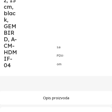
z, 15
cm,
blac
k,
GEM
BIR
D, A-
CM-
sa
HDM
PDV-
IF-
04
om
Opis proizvoda