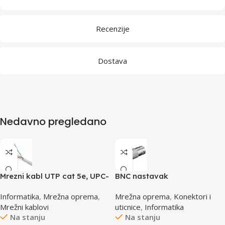
Recenzije
Dostava
Nedavno pregledano
Mrezni kabl UTP cat 5e, UPC-
BNC nastavak
5004E po metru GEMBIRD
Informatika
,
Mrežna oprema
,
Mrežna oprema
,
Konektori i
Mrežni kablovi
uticnice
,
Informatika
Na stanju
Na stanju