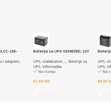
l,CC-138-
Baterija za UPS GEMBIRD, 12V
Bateri
6M, GEMBIRD
12 AH BAT-12V12AH
17 AH 
i i adapteri
,
UPS, stabilizatori, ...
,
Baterije za
UPS, stab
UPS
,
Informatika
UPS
,
In
Na stanju
Na s
67,00
KM
88,00
Dodaj u korpu
Dodaj 