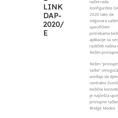
načini rada
LINK
Konfigurišite D
DAP-
2020 tako da
odgovara vaši
2020/
specifičnim
E
potrebama bež
aplikacije sa s
različitih načina
Režim pristupn
Režim “pristup
tačke” omoguć
uređaju da djel
centralno čvori
bežične korisni
je najčešća upo
pristupne tačke
Bridge Modes