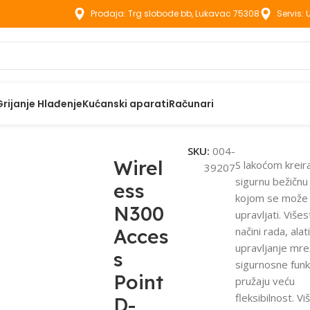
Prodaja: Trg slobode bb, Lukavac 75308
Servis:
Grijanje Hlađenje
Kućanski aparati
Računari
ess N300 Access Point D-LINK DAP-2020/E
SKU:
004-
Wirel
S lakoćom kreir
39207
sigurnu bežičn
ess
kojom se može
N300
upravljati. Višes
Acces
načini rada, alat
upravljanje mre
s
sigurnosne funk
Point
pružaju veću
fleksibilnost. Vi
D-