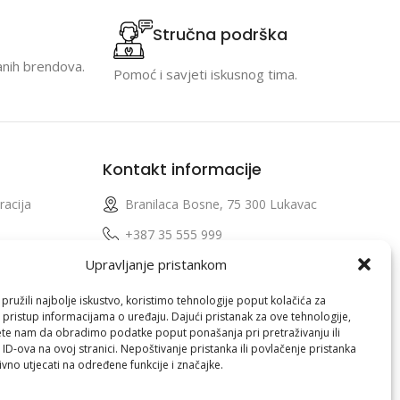
Stručna podrška
anih brendova.
Pomoć i savjeti iskusnog tima.
Kontakt informacije
racija
Branilaca Bosne, 75 300 Lukavac
e
+387 35 555 999
Upravljanje pristankom
info@pconer.ba
izvoda
ID: 4210115760008
ružili najbolje iskustvo, koristimo tehnologije poput kolačića za
i pristup informacijama o uređaju. Dajući pristanak za ove tehnologije,
 profila
PDV : 210115760008
te nam da obradimo podatke poput ponašanja pri pretraživanju ili
 ID-ova na ovoj stranici. Nepoštivanje pristanka ili povlačenje pristanka
vno utjecati na određene funkcije i značajke.