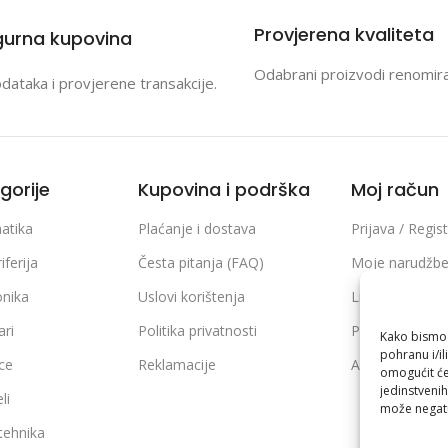
Provjerena kvaliteta
gurna kupovina
Odabrani proizvodi renomir
odataka i provjerene transakcije.
gorije
Kupovina i podrška
Moj račun
atika
Plaćanje i dostava
Prijava / Regist
iferija
Česta pitanja (FAQ)
Moje narudžb
onika
Uslovi korištenja
Lista želja
ari
Politika privatnosti
Poređenje pro
Kako bismo p
pohranu i/il
ice
Reklamacije
Adrese i podaci
omogućit će
jedinstvenih
li
može negati
 tehnika