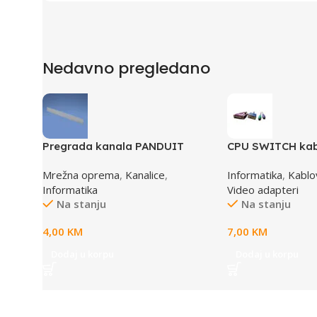
Nedavno pregledano
Pregrada kanala PANDUIT
CPU SWITCH kab
TGDW2
6,25M/15M+6M+
Mrežna oprema
,
Kanalice
,
Informatika
,
Kablov
Informatika
Video adapteri
Na stanju
Na stanju
4,00
KM
7,00
KM
Dodaj u korpu
Dodaj u korpu