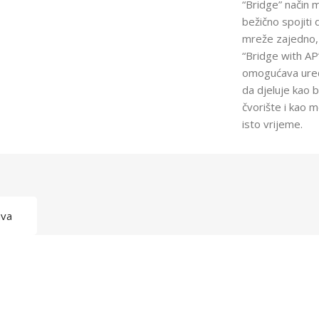
“Bridge” način 
bežično spojiti 
mreže zajedno,
“Bridge with AP
omogućava ure
da djeluje kao 
čvorište i kao m
isto vrijeme.
ava