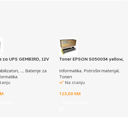
ja za UPS GEMBIRD, 12V
Toner EPSON S050034 yellow,
BAT-12V17AH/4
za ACL2000
ilizatori, ...
,
Baterije za
Informatika
,
Potrošni materijal
,
formatika
Toneri
tanju
Na stanju
KM
123,00
KM
u korpu
Dodaj u korpu