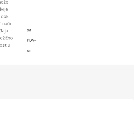
može
dvije
 dok
” način
sa
đaju
bežično
PDV-
ost u
om