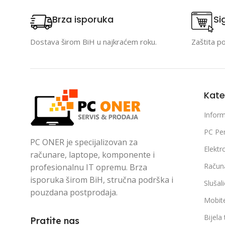
Brza isporuka
Si
Dostava širom BiH u najkraćem roku.
Zaštita p
Kate
Inform
PC Per
PC ONER je specijalizovan za
Elektr
računare, laptope, komponente i
Račun
profesionalnu IT opremu. Brza
isporuka širom BiH, stručna podrška i
Slušal
pouzdana postprodaja.
Mobite
Bijela
Pratite nas