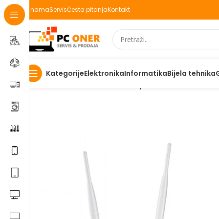
O nama
Servis
Česta pitanja
Kontakt
Elektronika
Informatika
Bijela tehnika
Kategorije
Početna
Informatika
Mrežna oprema
Wireless
Wirel